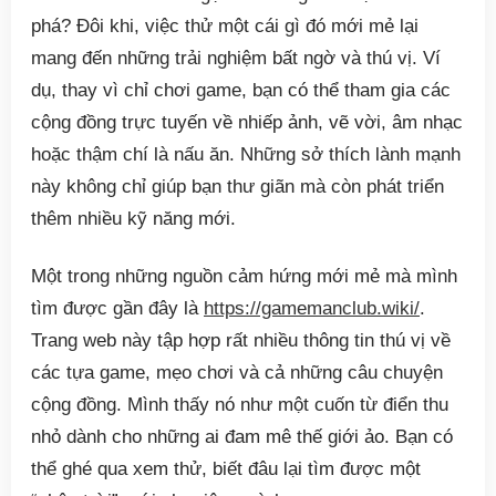
phá? Đôi khi, việc thử một cái gì đó mới mẻ lại
mang đến những trải nghiệm bất ngờ và thú vị. Ví
dụ, thay vì chỉ chơi game, bạn có thể tham gia các
cộng đồng trực tuyến về nhiếp ảnh, vẽ vời, âm nhạc
hoặc thậm chí là nấu ăn. Những sở thích lành mạnh
này không chỉ giúp bạn thư giãn mà còn phát triển
thêm nhiều kỹ năng mới.
Một trong những nguồn cảm hứng mới mẻ mà mình
tìm được gần đây là
https://gamemanclub.wiki/
.
Trang web này tập hợp rất nhiều thông tin thú vị về
các tựa game, mẹo chơi và cả những câu chuyện
cộng đồng. Mình thấy nó như một cuốn từ điển thu
nhỏ dành cho những ai đam mê thế giới ảo. Bạn có
thể ghé qua xem thử, biết đâu lại tìm được một