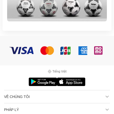
Tiếng Việt
VỀ CHÚNG TÔI
PHÁP LÝ