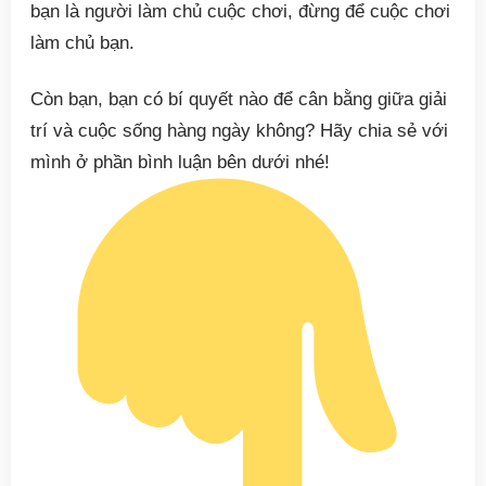
bạn là người làm chủ cuộc chơi, đừng để cuộc chơi
làm chủ bạn.
Còn bạn, bạn có bí quyết nào để cân bằng giữa giải
trí và cuộc sống hàng ngày không? Hãy chia sẻ với
mình ở phần bình luận bên dưới nhé!