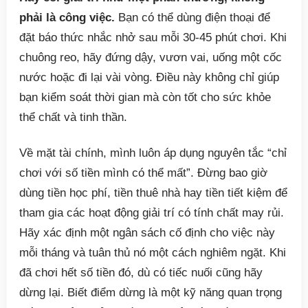
phải là công việc.
Bạn có thể dùng điện thoại để
đặt báo thức nhắc nhở sau mỗi 30-45 phút chơi. Khi
chuông reo, hãy đứng dậy, vươn vai, uống một cốc
nước hoặc đi lại vài vòng. Điều này không chỉ giúp
bạn kiểm soát thời gian mà còn tốt cho sức khỏe
thể chất và tinh thần.
Về mặt tài chính, mình luôn áp dụng nguyên tắc “chỉ
chơi với số tiền mình có thể mất”. Đừng bao giờ
dùng tiền học phí, tiền thuê nhà hay tiền tiết kiệm để
tham gia các hoạt động giải trí có tính chất may rủi.
Hãy xác định một ngân sách cố định cho việc này
mỗi tháng và tuân thủ nó một cách nghiêm ngặt. Khi
đã chơi hết số tiền đó, dù có tiếc nuối cũng hãy
dừng lại. Biết điểm dừng là một kỹ năng quan trọng