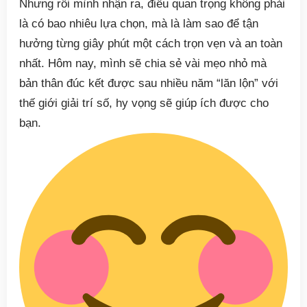
Nhưng rồi mình nhận ra, điều quan trọng không phải
là có bao nhiêu lựa chọn, mà là làm sao để tận
hưởng từng giây phút một cách trọn vẹn và an toàn
nhất. Hôm nay, mình sẽ chia sẻ vài mẹo nhỏ mà
bản thân đúc kết được sau nhiều năm “lăn lộn” với
thế giới giải trí số, hy vọng sẽ giúp ích được cho
bạn.