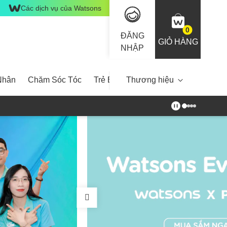
Các dịch vụ của Watsons
0
ĐĂNG
GIỎ HÀNG
NHẬP
Nhân
Chăm Sóc Tóc
Trẻ Em
Thương hiệu
Nam Giới
Chăm Sóc N