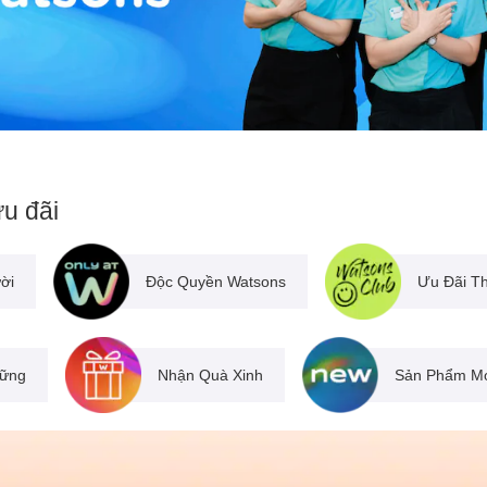
u đãi
ời
Độc Quyền Watsons
Ưu Đãi T
Vững
Nhận Quà Xinh
Sản Phẩm M