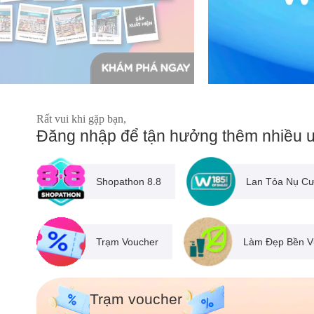
Rất vui khi gặp bạn,
Đăng nhập để tận hưởng thêm nhiều ư
Shopathon 8.8
Lan Tỏa Nụ Cư
Trạm Voucher
Làm Đẹp Bền 
Trạm voucher