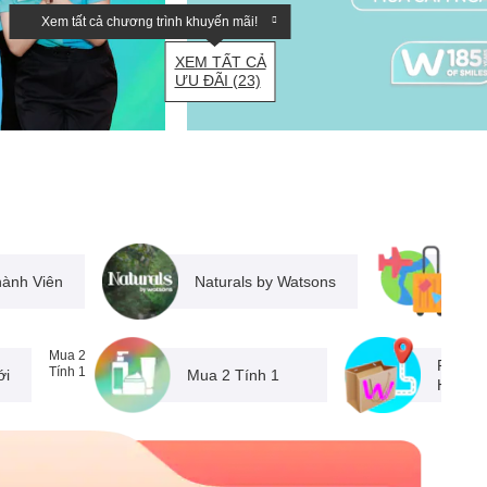
Xem tất cả chương trình khuyến mãi!
XEM TẤT CẢ
ƯU ĐÃI (23)
hành Viên
Naturals by Watsons
Du
Mua 2
Phương
Tính 1
ới
Mua 2 Tính 1
Hàng