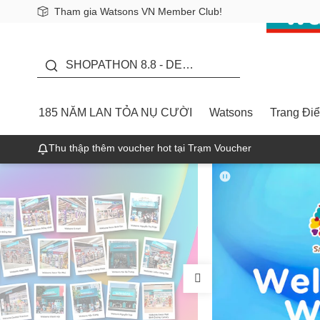
Tham gia Watsons VN Member Club!
Miễn phí giao hàng cho đơn hàng từ 249,000Đ
Giao hàng nhanh 24h - Áp dụng khu vực TP. Hồ Chí Minh
185 NĂM LAN TỎA NỤ
CƯỜI - GIẢM ĐẾN 50%
SHOPATHON 8.8 - DEAL
ĐỈNH
185 NĂM LAN TỎA NỤ CƯỜI
Watsons
Trang Đi
Thu thập thêm voucher hot tại Trạm Voucher