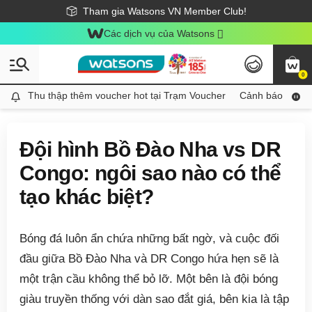
Giao hàng nhanh 24h - Áp dụng khu vực TP. Hồ Chí Minh
Miễn phí giao hàng cho đơn hàng từ 249,000Đ
Tham gia Watsons VN Member Club!
Các dịch vụ của Watsons
0
Thu thập thêm voucher hot tại Trạm Voucher
Thu thập thêm voucher hot tại Trạm Voucher
Cảnh báo An toà
Đội hình Bồ Đào Nha vs DR
Congo: ngôi sao nào có thể
tạo khác biệt?
Bóng đá luôn ẩn chứa những bất ngờ, và cuộc đối
đầu giữa Bồ Đào Nha và DR Congo hứa hẹn sẽ là
một trận cầu không thể bỏ lỡ. Một bên là đội bóng
giàu truyền thống với dàn sao đắt giá, bên kia là tập